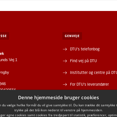
SSE
GENVEJE
DTU's telefonbog
tek
unds Vej 1
Find vej på DTU
yngby
Institutter og centre på DT
946
For DTU's leverandører
00430556
Om og kontakt DTU Bibliot
Denne hjemmeside bruger cookies
du vælge hvilke formål du vil give samtykke til. Du kan trække dit samtykke 
Åbningstid
trykke på det blå ikon nederst til venstre på hjemmesiden.
er egne cookies samt cookies fra tredjepart til statistik, præferencer, opti