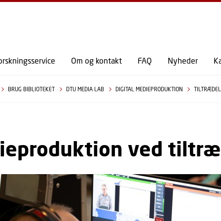
GÅ TIL PRIMÆRT INDHOLD (TRYK ENTER).
orskningsservice
Om og kontakt
FAQ
Nyheder
K
BRUG BIBLIOTEKET
DTU MEDIA LAB
DIGITAL MEDIEPRODUKTION
TILTRÆDE
eproduktion ved tiltræ