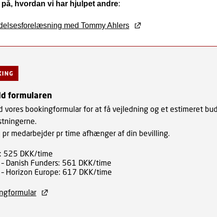
på, hvordan vi har hjulpet andre
:
ædelsesforelæsning med Tommy Ahlers
KING
ld formularen
d vores bookingformular for at få vejledning og et estimeret bu
tningerne.
 pr medarbejder pr time afhænger af din bevilling.
 525 DKK/time
– Danish Funders: 561 DKK/time
– Horizon Europe: 617 DKK/time
ngformular