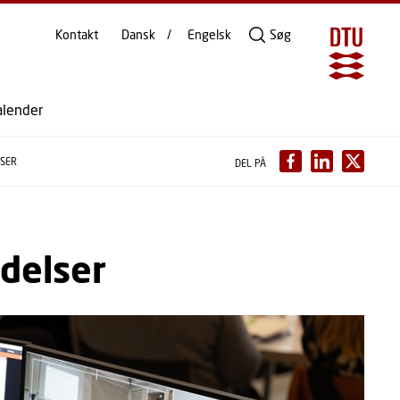
Kontakt
Dansk
Engelsk
Søg
alender
LSER
DEL PÅ
delser