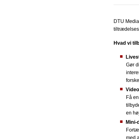
DTU Media L
tiltrædelses
Hvad vi ti
Lives
Gør di
intere
forsk
Video
Få en 
tilby
en hø
Mini-
Fortæ
med a