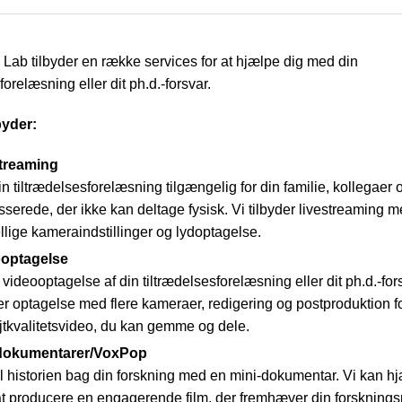
ab tilbyder en række services for at hjælpe dig med din
forelæsning eller dit ph.d.-forsvar.
lbyder:
treaming
n tiltrædelsesforelæsning tilgængelig for din familie, kollegaer
sserede, der ikke kan deltage fysisk. Vi tilbyder livestreaming 
ellige kameraindstillinger og lydoptagelse.
optagelse
videooptagelse af din tiltrædelsesforelæsning eller dit ph.d.-fors
der optagelse med flere kameraer, redigering og postproduktion f
jtkvalitetsvideo, du kan gemme og dele.
dokumentarer/VoxPop
l historien bag din forskning med en mini-dokumentar. Vi kan h
t producere en engagerende film, der fremhæver din forsknings