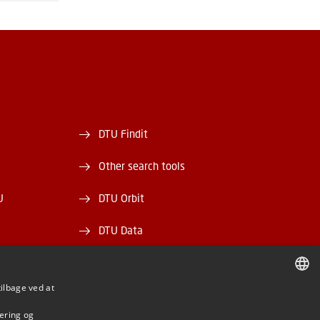
DTU Findit
Other search tools
U
DTU Orbit
DTU Data
ek
DTU Media Lab
tilbage ved at
Danmarks Tekniske Kulturarv
DANISH
mering og