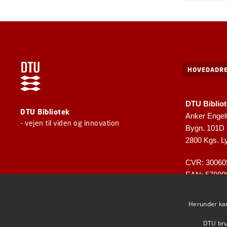
HOVEDADRE
DTU Biblio
DTU Bibliotek
Anker Engel
- vejen til viden og innovation
Bygn. 101D
2800 Kgs. L
CVR: 30060
EAN: 57980
Herunder kan 
DTU brug