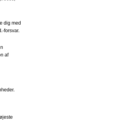
pe dig med
.-forsvar.
in
n af
enheder.
højeste