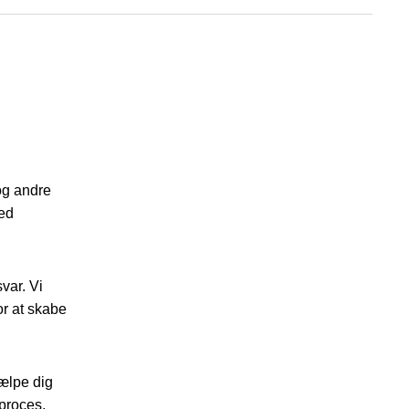
 og andre
med
var. Vi
or at skabe
jælpe dig
proces,