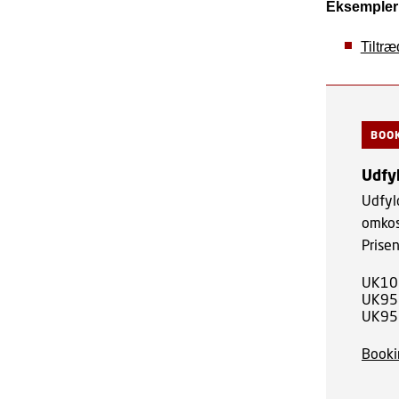
Eksempler 
Tiltr
BOO
Udfy
Udfyl
omkos
Prisen
UK10:
UK95 
UK95 
Booki