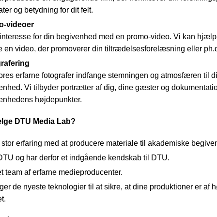
ater og betydning for dit felt.
o-videoer
interesse for din begivenhed med en promo-video. Vi kan hjæl
e en video, der promoverer din tiltrædelsesforelæsning eller ph.d
rafering
ores erfarne fotografer indfange stemningen og atmosfæren til d
nhed. Vi tilbyder portrætter af dig, dine gæster og dokumentatio
enhedens højdepunkter.
ælge DTU Media Lab?
 stor erfaring med at producere materiale til akademiske begiv
 DTU og har derfor et indgående kendskab til DTU.
et team af erfarne medieproducenter.
ger de nyeste teknologier til at sikre, at dine produktioner er af 
et.