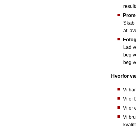
result
Prom
Skab 
at lav
Fotog
Lad v
begive
begiv
Hvorfor v
Vi har
Vi er
Vi er 
Vi bru
kvalit