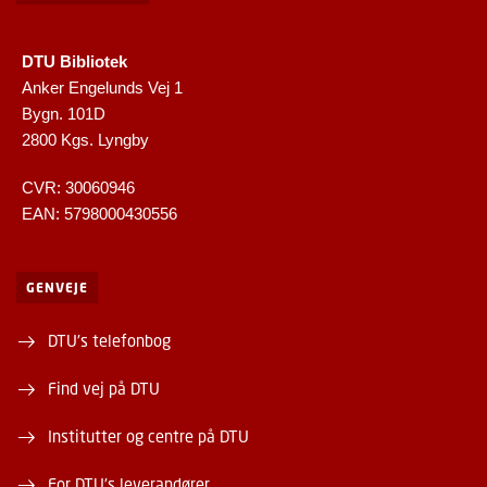
DTU Bibliotek
Anker Engelunds Vej 1
Bygn. 101D
2800 Kgs. Lyngby
CVR: 30060946
EAN: 5798000430556
GENVEJE
DTU's telefonbog
Find vej på DTU
Institutter og centre på DTU
For DTU's leverandører