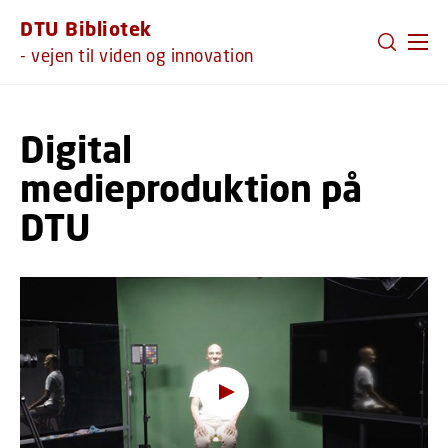
GÅ TIL PRIMÆRT INDHOLD (TRYK ENTER).
DTU Bibliotek
- vejen til viden og innovation
Digital
medieproduktion på
DTU
Hov, denne funktion kræver
cookies
For at se indholdet skal du ændre dit
cookie-
samtykke
til at tillade funktionalitet og