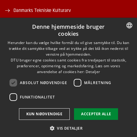
Danmarks Tekniske Kulturarv
Denne hjemmeside bruger
cookies
DANISH
Herunder kan du vælge hvilke formål du vil give samtykke til. Du kan
trække dit samtykke tilbage ved at trykke på det blå ikon nederst til
FACEBOOK
DANISH
venstre på hjemmesiden.
DTU bruger egne cookies samt cookies fra tredjepart til statistik,
ENGLISH
præferencer, optimering og markedsføring. Læs om vores
INSTAGRAM
anvendelse af cookies her:
Detaljer
ABSOLUT NØDVENDIGE
MÅLRETNING
LINKEDIN
FUNKTIONALITET
Brug af personoplysninger
KUN NØDVENDIGE
ACCEPTER ALLE
Cookieoversigt
Tilgængelighedserklæring
VIS DETALJER