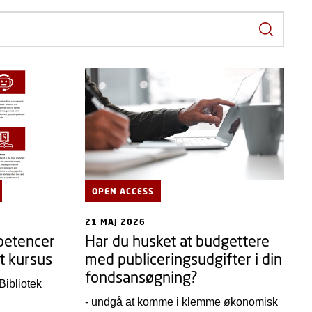
Søg efte
OPEN ACCESS
21 MAJ 2026
petencer
Har du husket at budgettere
it kursus
med publiceringsudgifter i din
fondsansøgning?
Bibliotek
- undgå at komme i klemme økonomisk