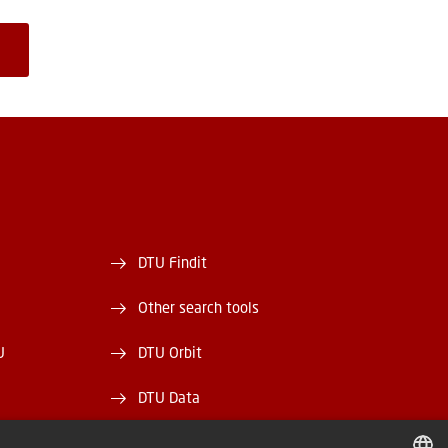
DTU Findit
Other search tools
U
DTU Orbit
DTU Data
ek
DTU Media Lab