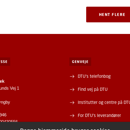
HENT FLERE
SSE
GENVEJE
DTU's telefonbog
tek
unds Vej 1
Find vej på DTU
yngby
Institutter og centre på DT
946
For DTU's leverandører
00430556
Om og kontakt DTU Bibliot