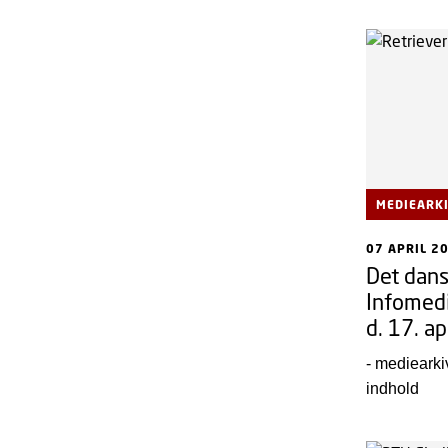
MEDIEARK
07 APRIL 2
Det dan
Infomedia
d. 17. ap
- mediearki
indhold