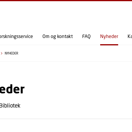
GÅ TIL PRIMÆRT INDHOLD (TRYK ENTER).
orskningsservice
Om og kontakt
FAQ
Nyheder
K
NYHEDER
eder
Bibliotek