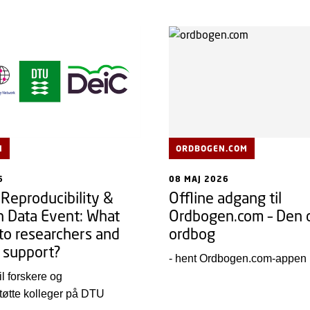
N
ORDBOGEN.COM
6
08 MAJ 2026
 Reproducibility &
Offline adgang til
 Data Event: What
Ordbogen.com – Den d
to researchers and
ordbog
 support?
- hent Ordbogen.com-appen
til forskere og
tøtte kolleger på DTU