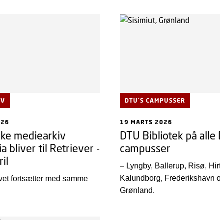
IV
DTU'S CAMPUSSER
026
19 MARTS 2026
ske mediearkiv
DTU Bibliotek på alle
 bliver til Retriever -
campusser
ril
– Lyngby, Ballerup, Risø, Hir
Kalundborg, Frederikshavn o
vet fortsætter med samme
Grønland.