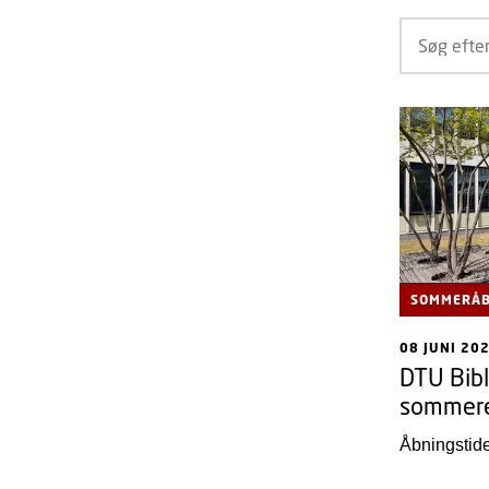
SOMMERÅB
08 JUNI 20
DTU Bibl
sommer
Åbningstide