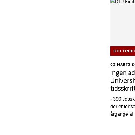
DTU FINDI
03 MARTS 
Ingen ad
Universi
tidsskri
- 390 tidsskr
der er forts
årgange af t