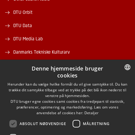
DTU Orbit
DTU Data
DTU Media Lab
Danmarks Tekniske Kulturarv
Denne hjemmeside bruger
cookies
DANISH
Herunder kan du vælge hvilke formål du vil give samtykke til. Du kan
trække dit samtykke tilbage ved at trykke på det blå ikon nederst til
FACEBOOK
DANISH
venstre på hjemmesiden.
DTU bruger egne cookies samt cookies fra tredjepart til statistik,
ENGLISH
præferencer, optimering og markedsføring. Læs om vores
INSTAGRAM
anvendelse af cookies her:
Detaljer
ABSOLUT NØDVENDIGE
MÅLRETNING
LINKEDIN