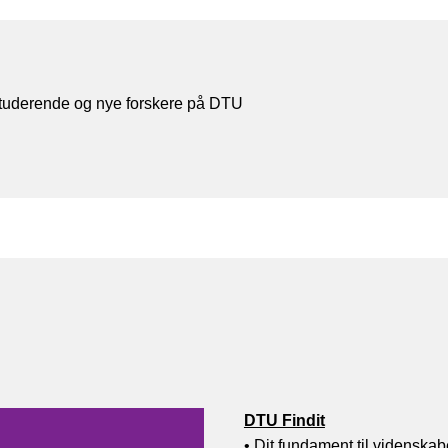
.-studerende og nye forskere på DTU
DTU Findit
•
Dit fundament til videnskab