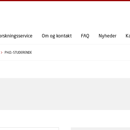
GÅ TIL PRIMÆRT INDHOLD (TRYK ENTER).
orskningsservice
Om og kontakt
FAQ
Nyheder
K
PH.D.-STUDERENDE