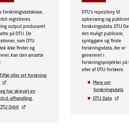
's forskningsdatabase,
DTU's repository til
bit registreres
opbevaring og publicer
ning output produceret
forskningsdata, DTU Da
satte på DTU. De
det muligt publicere,
kationer, som DTU
synliggøre og finde
tek ikke finder og
forskningsdata, der er
rerer, kan den ansatte
genereret i
:
forskningsprojekter på
eller af DTU-forskere.
Tilføj eller ret forskning
Mere om
forskningsdata
Jeg har skrevet en
ph.d.-afhandling
DTU Data
DTU Orbit