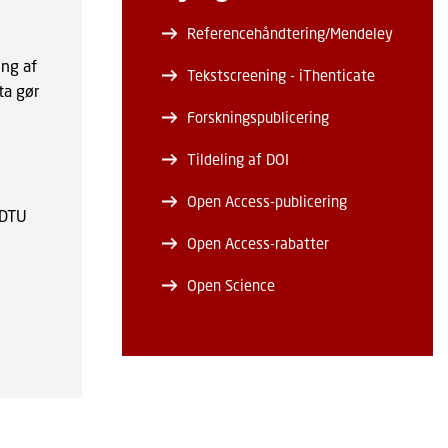
Referencehåndtering/Mendeley
ing af
Tekstscreening - iThenticate
ta gør
Forskningspublicering
Tildeling af DOI
Open Access-publicering
 DTU
Open Access-rabatter
Open Science