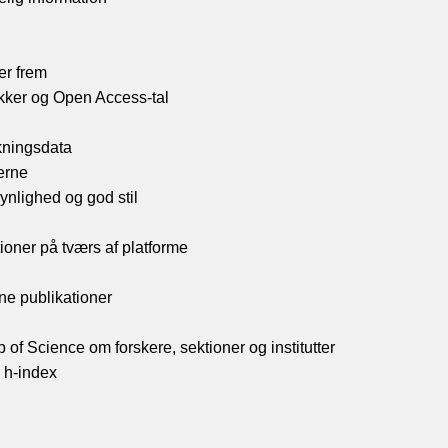
er frem
ikker og Open Access-tal
skningsdata
erne
nlighed og god stil
ioner på tværs af platforme
ine publikationer
b of Science om forskere, sektioner og institutter
g h-index