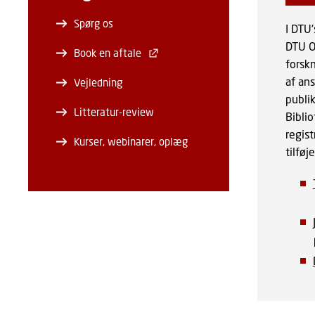
Spørg os
I DTU
DTU Or
Book en aftale
forsk
af an
Vejledning
publi
Litteratur-review
Biblio
regist
Kurser, webinarer, oplæg
tilføje