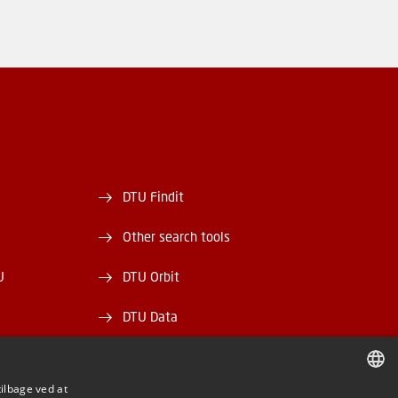
DTU Findit
Other search tools
U
DTU Orbit
DTU Data
ek
DTU Media Lab
tilbage ved at
Danmarks Tekniske Kulturarv