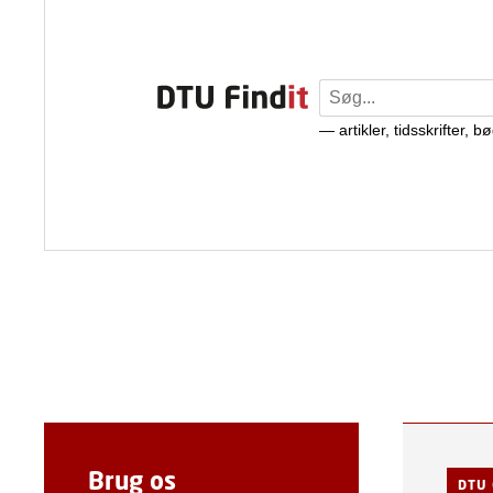
Brug os
DTU 