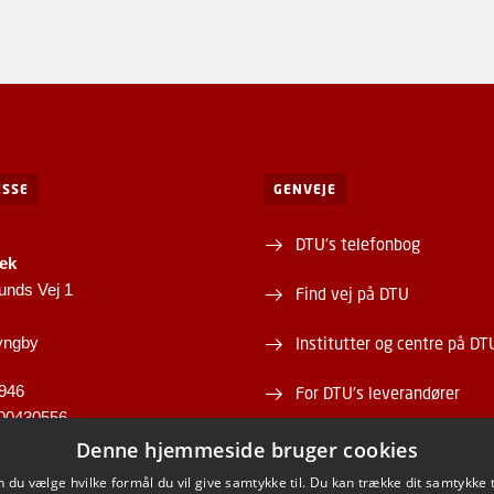
SSE
GENVEJE
DTU's telefonbog
tek
unds Vej 1
Find vej på DTU
yngby
Institutter og centre på DT
946
For DTU's leverandører
00430556
Om og kontakt DTU Bibliot
Denne hjemmeside bruger cookies
du vælge hvilke formål du vil give samtykke til. Du kan trække dit samtykke 
Åbningstid