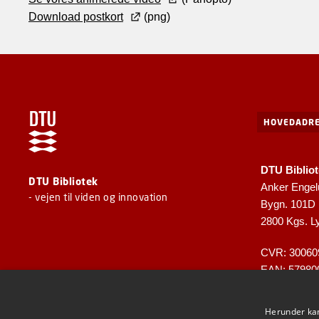
Download postkort
(png)
HOVEDADRE
DTU Biblio
DTU Bibliotek
Anker Engel
- vejen til viden og innovation
Bygn. 101D
2800 Kgs. L
CVR: 30060
EAN: 57980
Herunder kan 