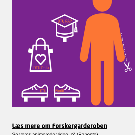
Læs mere om Forskergarderoben
Se vores animerede video
(Panopto)