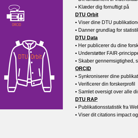
•
Klæder dig fornuftigt på
DTU Orbit
•
Viser dine DTU publikation
•
Danner grundlag for statist
DTU Data
•
Her publicerer du dine for
•
Understøtter FAIR-principp
•
Skaber gennemsigtighed, sy
ORCID
•
Synkroniserer dine publikat
•
Verificerer din forskerprofil
•
Samlet oversigt over alle d
DTU RAP
•
Publikationsstatistik fra We
•
Viser dit citations impact o