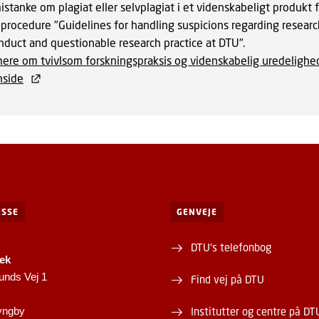
stanke om plagiat eller selvplagiat i et videnskabeligt produkt 
 procedure "Guidelines for handling suspicions regarding researc
nduct and questionable research practice at DTU".
ere om tvivlsom forskningspraksis og videnskabelig uredelighe
nside
SSE
GENVEJE
DTU's telefonbog
tek
unds Vej 1
Find vej på DTU
yngby
Institutter og centre på DT