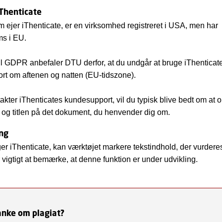
Thenticate
om ejer iThenticate, er en virksomhed registreret i USA, men har
ms i EU.
il GDPR anbefaler DTU derfor, at du undgår at bruge iThenticat
t om aftenen og natten (EU-tidszone).
akter iThenticates kundesupport, vil du typisk blive bedt om at o
og titlen på det dokument, du henvender dig om.
ing
er iThenticate, kan værktøjet markere tekstindhold, der vurdere
r vigtigt at bemærke, at denne funktion er under udvikling.
anke om plagiat?