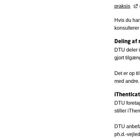
praksis
Hvis du har 
konsulterer 
Deling af 
DTU deler i
gjort tilgæ
Det er op ti
med andre.
iThenticat
DTU foretag
stiller iThe
DTU anbefa
ph.d.-vejle