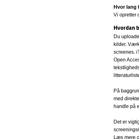
Hvor lang t
Vi opretter
Hvordan b
Du uploader
kilder. Værk
screenes. i
Open Acces-
tekstligheds
litteraturli
På baggrund
med direkte 
handle på e
Det er vigti
screenings
Læs mere