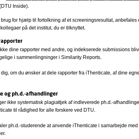
(DTU Inside).
brug for hjælp til fortolkning af et screeningsresultat, anbefales 
kollegaer på det institut, du er tilknyttet.
rapporter
kke dine rapporter med andre, og indekserede submissions bliv
ngelige i sammenlingninger i Similarity Reports.
l dig, om du ønsker at dele rapporter fra iThenticate, af dine egne
e og ph.d.-afhandlinger
er ikke systematisk plagiattjek af indleverede ph.d.-afhandling
nticate til rådighed for alle forskere ved DTU.
ler ph.d.-studerende at anvende iThenticate i samarbejde med
der.