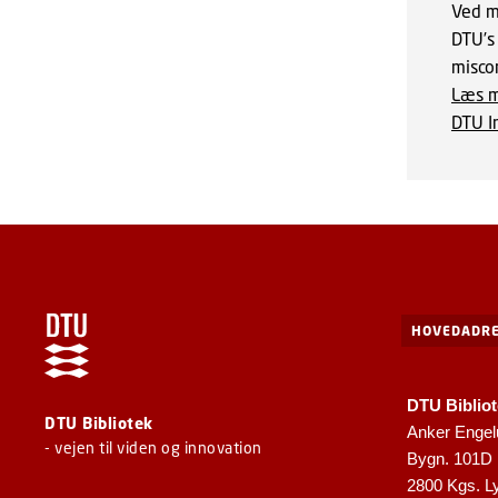
Ved mi
DTU’s
misco
Læs m
DTU I
HOVEDADRE
DTU Biblio
DTU Bibliotek
Anker Engel
- vejen til viden og innovation
Bygn. 101D
2800 Kgs. L