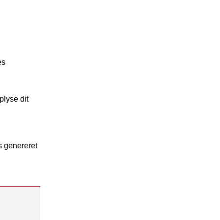
es
plyse dit
s genereret