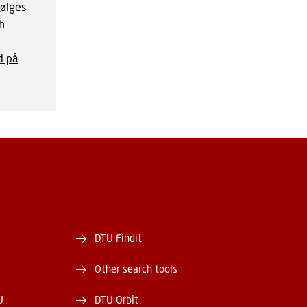
følges
h
d på
DTU Findit
Other search tools
U
DTU Orbit