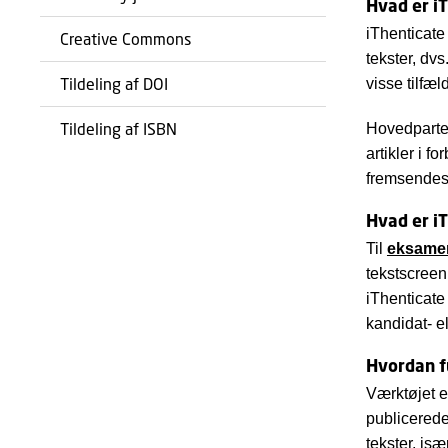
Hvad er i
iThenticate
Creative Commons
tekster, dvs
Tildeling af DOI
visse tilfæl
Tildeling af ISBN
Hovedparten
artikler i f
fremsendes
Hvad er iT
Til
eksamen
tekstscreen
iThenticat
kandidat- e
Hvordan f
Værktøjet e
publicerede
tekster, is