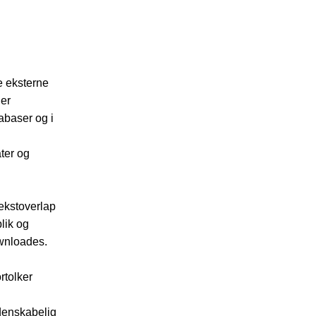
e eksterne
der
abaser og i
ater og
tekstoverlap
blik og
ownloades.
ortolker
idenskabelig