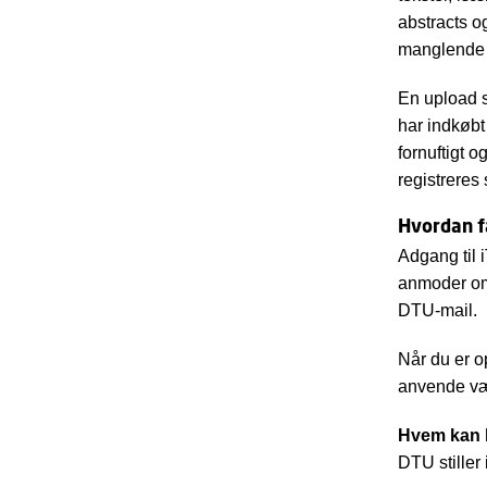
abstracts o
manglende k
En upload s
har indkøbt 
fornuftigt 
registrere
Hvordan f
Adgang til i
anmoder om 
DTU-mail.
Når du er op
anvende vær
Hvem kan 
DTU stiller 