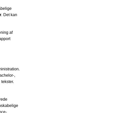
abelige
r
. Det kan
ening af
rapport
inistration.
achelor-,
tekster.
erede
enskabelige
nce-