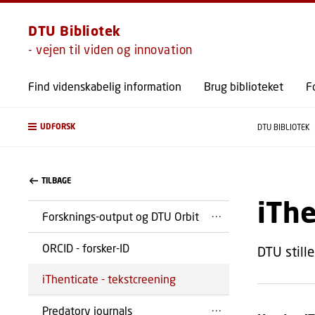
DTU Bibliotek
- vejen til viden og innovation
Find videnskabelig information
Brug biblioteket
F
UDFORSK
DTU BIBLIOTEK
TILBAGE
iThe
Forsknings-output og DTU Orbit
ORCID - forsker-ID
DTU stille
iThenticate - tekstcreening
Predatory journals