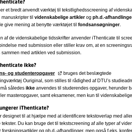
Thenticate?
 er et bredt anvendt værktøj til tekstlighedsscreening af vidensk
. manuskripter til
videnskabelige artikler
og
ph.d.-afhandlinge
de give mening at benytte værktøjet til
fondsansøgninger
.
 af de videnskabelige tidsskrifter anvender iThenticate til scre
orbindelse med submission eller stiller krav om, at en screenings
 sammen med artiklen ved submission.
henticate ikke?
s- og studenteropgaver
bruges det beslægtede
ingværktøj Ouriginal, som stilles til rådighed af DTU's studieadm
e må således
ikke
anvendes til studerendes opgaver, herunder b
ller masteropgaver, samt eksamener, men kun til videnskabelige 
ungerer iThenticate?
r designet til at hjælpe med at identificere tekstoverlap med all
 tekster. Du kan bruge det til tekstscreening af alle typer af vid
ær forskningsartikler og ph.d.-afhandlinger, men også f.eks. konfe