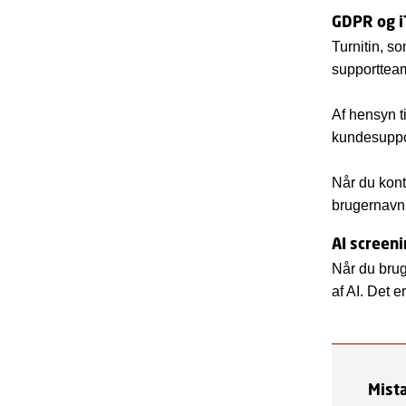
GDPR og i
Turnitin, s
supporttea
Af hensyn t
kundesuppor
Når du kont
brugernavn 
AI screen
Når du brug
af AI. Det e
Mist