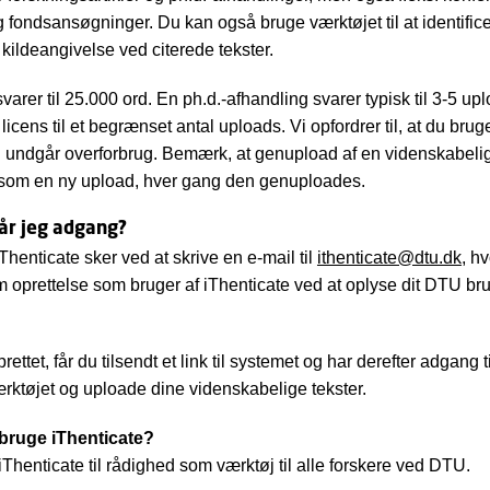
g fondsansøgninger. Du kan også bruge værktøjet til at identific
ildeangivelse ved citerede tekster.
varer til 25.000 ord. En ph.d.-afhandling svarer typisk til 3-5 u
licens til et begrænset antal uploads. Vi opfordrer til, at du brug
og undgår overforbrug. Bemærk, at genupload af en videnskabelig
s som en ny upload, hver gang den genuploades.
år jeg adgang?
Thenticate sker ved at skrive en e-mail til
ithenticate@dtu.dk
, h
oprettelse som bruger af iThenticate ved at oplyse dit DTU br
rettet, får du tilsendt et link til systemet og har derefter adgang ti
ktøjet og uploade dine videnskabelige tekster.
bruge iThenticate?
iThenticate til rådighed som værktøj til alle forskere ved DTU.