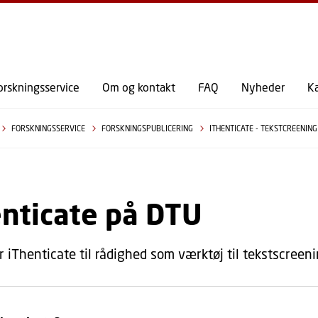
GÅ TIL PRIMÆRT INDHOLD (TRYK ENTER).
orskningsservice
Om og kontakt
FAQ
Nyheder
K
FORSKNINGSSERVICE
FORSKNINGSPUBLICERING
ITHENTICATE - TEKSTCREENING
nticate på DTU
r iThenticate til rådighed som værktøj til tekstscreeni