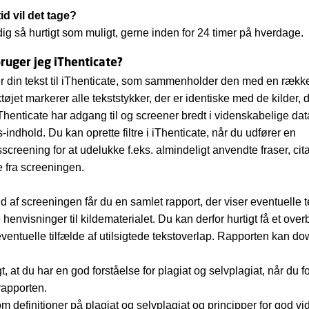
id vil det tage?
 dig så hurtigt som muligt, gerne inden for 24 timer på hverdage.
ruger jeg iThenticate?
 din tekst til iThenticate, som sammenholder den med en rækk
tøjet markerer alle tekststykker, der er identiske med de kilder, 
Thenticate har adgang til og screener bredt i videnskabelige dat
indhold. Du kan oprette filtre i iThenticate, når du udfører en
screening for at udelukke f.eks. almindeligt anvendte fraser, cit
ste fra screeningen.
 af screeningen får du en samlet rapport, der viser eventuelle 
henvisninger til kildematerialet. Du kan derfor hurtigt få et over
ventuelle tilfælde af utilsigtede tekstoverlap. Rapporten kan d
gt, at du har en god forståelse for plagiat og selvplagiat, når du f
rapporten.
 om
definitioner på plagiat og selvplagiat og principper for god v