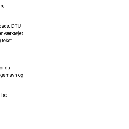
ere
ploads. DTU
er værktøjet
 tekst
vor du
ugernavn og
l at