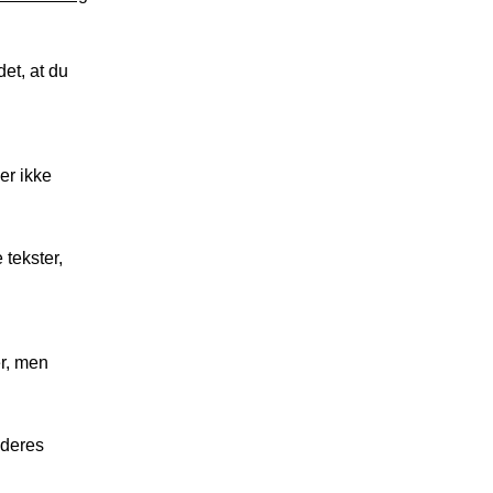
det, at du
er ikke
 tekster,
er, men
 deres