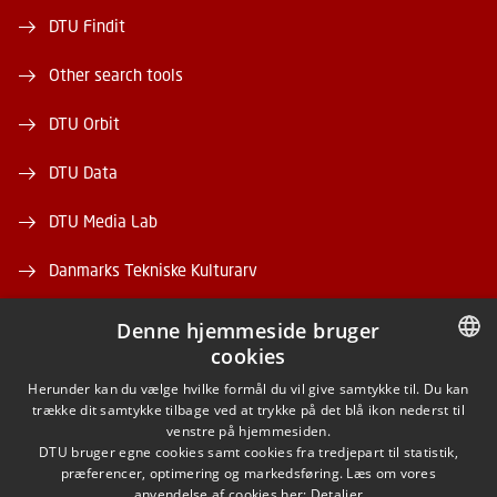
DTU Findit
Other search tools
DTU Orbit
DTU Data
DTU Media Lab
Danmarks Tekniske Kulturarv
Denne hjemmeside bruger
cookies
DANISH
Herunder kan du vælge hvilke formål du vil give samtykke til. Du kan
trække dit samtykke tilbage ved at trykke på det blå ikon nederst til
FACEBOOK
DANISH
venstre på hjemmesiden.
DTU bruger egne cookies samt cookies fra tredjepart til statistik,
ENGLISH
præferencer, optimering og markedsføring. Læs om vores
INSTAGRAM
anvendelse af cookies her:
Detaljer