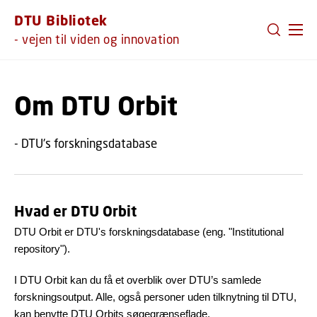
GÅ TIL PRIMÆRT INDHOLD (TRYK ENTER).
DTU Bibliotek
- vejen til viden og innovation
Om DTU Orbit
- DTU's forskningsdatabase
Hvad er DTU Orbit
DTU Orbit er DTU's forskningsdatabase (eng. "Institutional
repository").
I DTU Orbit kan du få et overblik over DTU’s samlede
forskningsoutput. Alle, også personer uden tilknytning til DTU,
kan benytte DTU Orbits søgegrænseflade.