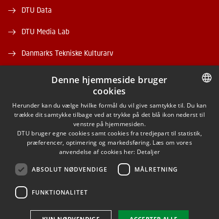
DTU Data
DTU Media Lab
Danmarks Tekniske Kulturarv
Denne hjemmeside bruger
cookies
DANISH
Herunder kan du vælge hvilke formål du vil give samtykke til. Du kan
trække dit samtykke tilbage ved at trykke på det blå ikon nederst til
FACEBOOK
DANISH
venstre på hjemmesiden.
DTU bruger egne cookies samt cookies fra tredjepart til statistik,
ENGLISH
præferencer, optimering og markedsføring. Læs om vores
INSTAGRAM
anvendelse af cookies her:
Detaljer
ABSOLUT NØDVENDIGE
MÅLRETNING
LINKEDIN
FUNKTIONALITET
Brug af personoplysninger