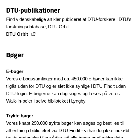
DTU-publikationer
Find videnskabelige artikler publiceret af DTU-forskere i DTU's
forskningsdatabase, DTU Orbit.
DTU Orbit
Bøger
E-bøger
Vores e-bogssamlinger med ca. 450.000 e-bøger kan ikke
tilgås uden for DTU og er slet ikke synlige i DTU Findit uden
DTU-login. E-bøgerne kan dog søges og læses på vores
Walk-in-pc'er i selve biblioteket i Lyngby.
Trykte bøger
Vores knapt 290.000 trykte bøger kan søges og bestilles til
afhentning i biblioteket via DTU Findit - vi har dog ikke indkøbt
trykte materialer i flere årtier, så alle bøger er af ældre dato.