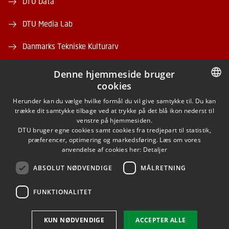
DTU Data
DTU Media Lab
Danmarks Tekniske Kulturarv
Denne hjemmeside bruger
cookies
DANISH
Herunder kan du vælge hvilke formål du vil give samtykke til. Du kan
trække dit samtykke tilbage ved at trykke på det blå ikon nederst til
FACEBOOK
DANISH
venstre på hjemmesiden.
DTU bruger egne cookies samt cookies fra tredjepart til statistik,
ENGLISH
præferencer, optimering og markedsføring. Læs om vores
INSTAGRAM
anvendelse af cookies her:
Detaljer
ABSOLUT NØDVENDIGE
MÅLRETNING
LINKEDIN
FUNKTIONALITET
Brug af personoplysninger
KUN NØDVENDIGE
ACCEPTER ALLE
Cookieoversigt