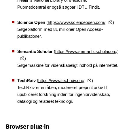
Health’s National Library of Medicine.
Pubmedcentral er også søgbar i DTU Findit.
Science Open
(
https://www.scienceopen.com/
)
Søgeplatform med 81 millioner Open Access-
publikationer.
Semantic Scholar
(
https://www.semanticscholar.org/
)
Søgemaskine for videnskabeligt indhold på internettet.
TechRxiv
(
https://www.techrxiv.org/
)
TechRxiv er en åben, modereret preprint arkiv til
upubliceret forskning inden for ingeniørvidenskab,
datalogi og relateret teknologi.
Browser plug-in