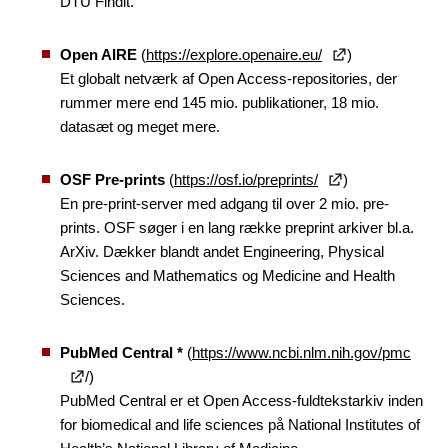
DTU Findit.
Open AIRE
(
https://explore.openaire.eu/
)
Et globalt netværk af Open Access-repositories, der
rummer mere end 145 mio. publikationer, 18 mio.
datasæt og meget mere.
OSF Pre-prints
(
https://osf.io/preprints/
)
En pre-print-server med adgang til over 2 mio. pre-
prints. OSF søger i en lang række preprint arkiver bl.a.
ArXiv. Dækker blandt andet Engineering, Physical
Sciences and Mathematics og Medicine and Health
Sciences.
PubMed Central *
(
https://www.ncbi.nlm.nih.gov/pmc
/)
PubMed Central er et Open Access-fuldtekstarkiv inden
for biomedical and life sciences på National Institutes of