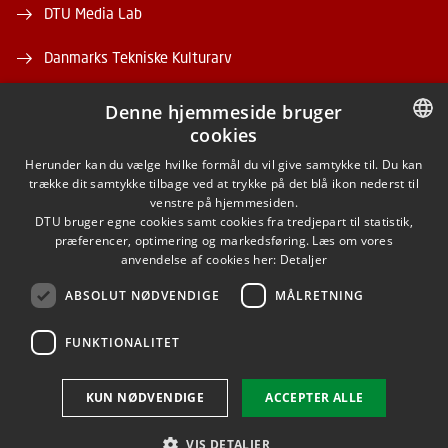
DTU Media Lab
Danmarks Tekniske Kulturarv
Denne hjemmeside bruger
cookies
DANISH
Herunder kan du vælge hvilke formål du vil give samtykke til. Du kan
trække dit samtykke tilbage ved at trykke på det blå ikon nederst til
FACEBOOK
DANISH
venstre på hjemmesiden.
DTU bruger egne cookies samt cookies fra tredjepart til statistik,
ENGLISH
præferencer, optimering og markedsføring. Læs om vores
INSTAGRAM
anvendelse af cookies her:
Detaljer
ABSOLUT NØDVENDIGE
MÅLRETNING
LINKEDIN
FUNKTIONALITET
Brug af personoplysninger
KUN NØDVENDIGE
ACCEPTER ALLE
Cookieoversigt
Tilgængelighedserklæring
VIS DETALJER