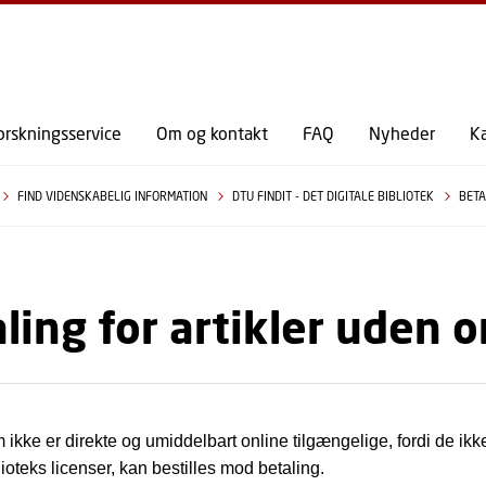
GÅ TIL PRIMÆRT INDHOLD (TRYK ENTER).
orskningsservice
Om og kontakt
FAQ
Nyheder
K
FIND VIDENSKABELIG INFORMATION
DTU FINDIT - DET DIGITALE BIBLIOTEK
BETA
ling for artikler uden 
m ikke er direkte og umiddelbart online tilgængelige, fordi de ik
ioteks licenser, kan bestilles mod betaling.