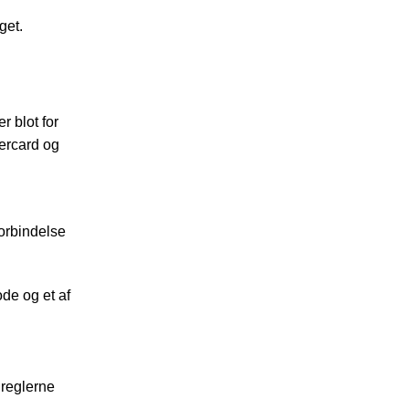
get.
r blot for
tercard og
forbindelse
de og et af
 reglerne