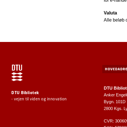
for e-hande
Valuta
Alle beløb 
HOVEDADRE
DTU Biblio
DTU Bibliotek
Anker Engel
- vejen til viden og innovation
Bygn. 101D
2800 Kgs. L
CVR: 30060