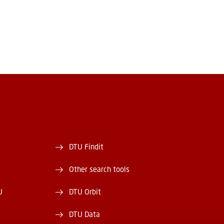
DTU Findit
Other search tools
U
DTU Orbit
DTU Data