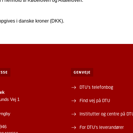
l i henhold til Købeloven og Aftaleloven.
opgives i danske kroner (DKK).
SSE
GENVEJE
DTU's telefonbog
tek
unds Vej 1
Find vej på DTU
yngby
Institutter og centre på DT
946
For DTU's leverandører