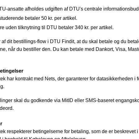
TU-ansatte afholdes udgiften af DTU's centrale informationsbud
uderende betaler 50 kr. per artikel.
e uden tilknytning til DTU betaler 340 kr. per artikel.
af dit bestillings-flow i DTU Findit, at du skal betale og du betale
line, når du bestiller den. Du kan betale med Dankort, Visa, Mas
etingelser
ek har kontrakt med Nets, der garanterer for datasikkerheden i 
g.
linger skal du godkende via MitID eller SMS-baseret engangsko
odeord.
r
ek respekterer betingelserne for betaling, som de er beskrevet i