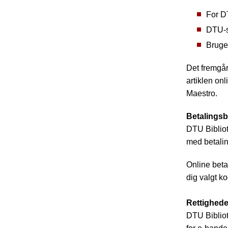
For D
DTU-st
Bruger
Det fremgår 
artiklen on
Maestro.
Betalingsb
DTU Bibliot
med betalin
Online beta
dig valgt k
Rettighede
DTU Bibliot