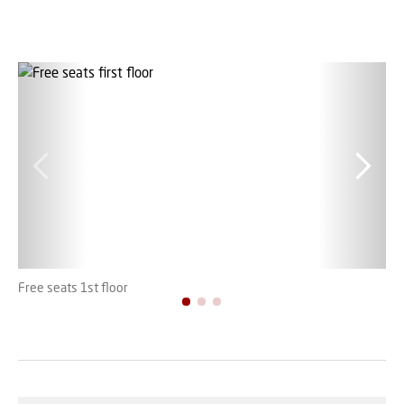
Free seats 1st floor
Fre