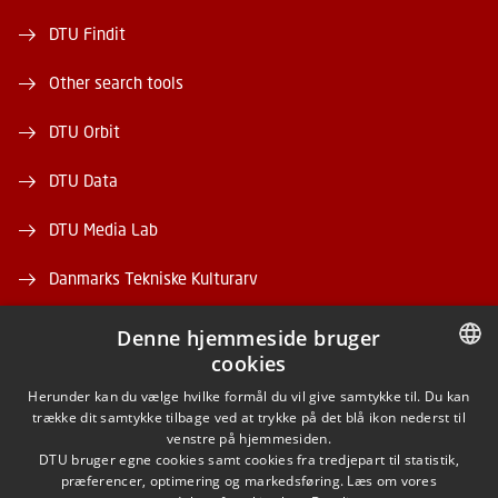
DTU Findit
Other search tools
DTU Orbit
DTU Data
DTU Media Lab
Danmarks Tekniske Kulturarv
Denne hjemmeside bruger
cookies
DANISH
Herunder kan du vælge hvilke formål du vil give samtykke til. Du kan
trække dit samtykke tilbage ved at trykke på det blå ikon nederst til
FACEBOOK
DANISH
venstre på hjemmesiden.
DTU bruger egne cookies samt cookies fra tredjepart til statistik,
ENGLISH
præferencer, optimering og markedsføring. Læs om vores
INSTAGRAM