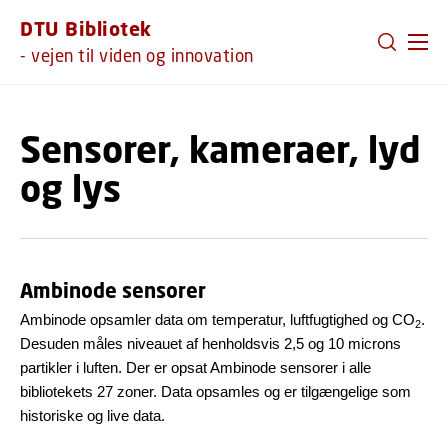
GÅ TIL PRIMÆRT INDHOLD (TRYK ENTER).
DTU Bibliotek
- vejen til viden og innovation
Sensorer, kameraer, lyd
og lys
Ambinode sensorer
Ambinode opsamler data om temperatur, luftfugtighed og CO
.
2
Desuden måles niveauet af henholdsvis 2,5 og 10 microns
partikler i luften. Der er opsat Ambinode sensorer i alle
bibliotekets 27 zoner. Data opsamles og er tilgængelige som
historiske og live data.