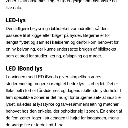
zoner. Data opsamles i og er tilgængelige som historiske og
live data.
LED-lys
Den tidligere belysning i biblioteket var indrettet, så den
passede til at kigge efter bøger på hylder. Bøgerne er for
længst flyttet og samlet i kælderen og derfor kom behovet for
en ny belysning, der kunne understøtte brugen af biblioteket
som et sted for studier, læring, afslapning og møder.
LED iBond lys
Løsningen med LED iBonds giver simpelthen vores
studerende og brugere i øvrigt et bedre lys til arbejdet. Det er
fleksibelt i forhold årstidernes og dagens skiftende lysforhold. I
fem specifikke zoner er det muligt for brugerne selv at indstille
lyset, således at lysstyrke og farvesammensætning matcher
behovet hos den enkelte, der opholder sig i zonen. En enkelt af
de fem zoner ligger i stueetagen til højre for indgangen, mens
de øvrige fire er fordelt på 1. sal.