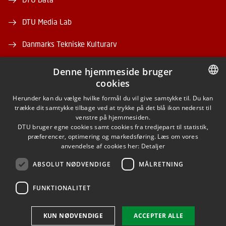
DTU Media Lab
Danmarks Tekniske Kulturarv
Denne hjemmeside bruger
cookies
DANISH
Herunder kan du vælge hvilke formål du vil give samtykke til. Du kan
trække dit samtykke tilbage ved at trykke på det blå ikon nederst til
FACEBOOK
DANISH
venstre på hjemmesiden.
DTU bruger egne cookies samt cookies fra tredjepart til statistik,
ENGLISH
præferencer, optimering og markedsføring. Læs om vores
INSTAGRAM
anvendelse af cookies her:
Detaljer
ABSOLUT NØDVENDIGE
MÅLRETNING
LINKEDIN
FUNKTIONALITET
Brug af personoplysninger
KUN NØDVENDIGE
ACCEPTER ALLE
Cookieoversigt