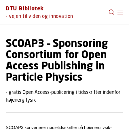
GÅ TIL PRIMÆRT INDHOLD (TRYK ENTER).
DTU Bibliotek
- vejen til viden og innovation
SCOAP3 – Sponsoring
Consortium for Open
Access Publishing in
Particle Physics
- gratis Open Access-publicering i tidsskrifter indenfor
højenergifysik
SCOAP3 konverterer nøgletidsskrifter på højenergifysik-