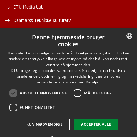
DTU Media Lab
Danmarks Tekniske Kulturarv
Denne hjemmeside bruger
cookies
DANISH
Herunder kan du vælge hvilke formål du vil give samtykke til. Du kan
trække dit samtykke tilbage ved at trykke på det blå ikon nederst til
FACEBOOK
DANISH
venstre på hjemmesiden.
DTU bruger egne cookies samt cookies fra tredjepart til statistik,
ENGLISH
præferencer, optimering og markedsføring. Læs om vores
INSTAGRAM
anvendelse af cookies her:
Detaljer
ABSOLUT NØDVENDIGE
MÅLRETNING
LINKEDIN
FUNKTIONALITET
Brug af personoplysninger
KUN NØDVENDIGE
ACCEPTER ALLE
Cookieoversigt
Tilgængelighedserklæring