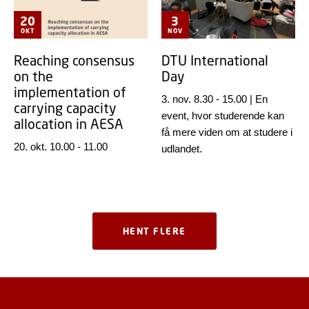
20
3
OKT
NOV
Reaching consensus
DTU International
on the
Day
implementation of
3. nov. 8.30
-
15.00
|
En
carrying capacity
event, hvor studerende kan
allocation in AESA
få mere viden om at studere i
20. okt. 10.00
-
11.00
udlandet.
HENT FLERE