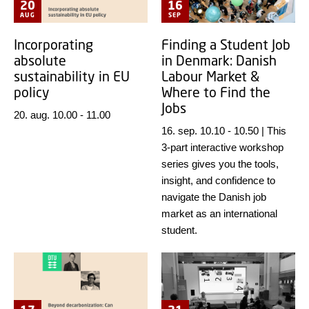
20
16
AUG
SEP
Incorporating
Finding a Student Job
absolute
in Denmark: Danish
sustainability in EU
Labour Market &
policy
Where to Find the
Jobs
20. aug. 10.00
-
11.00
16. sep. 10.10
-
10.50
|
This
3-part interactive workshop
series gives you the tools,
insight, and confidence to
navigate the Danish job
market as an international
student.