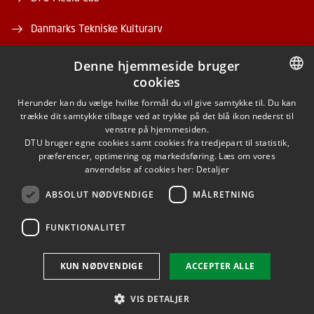
Danmarks Tekniske Kulturarv
Denne hjemmeside bruger
cookies
DANISH
Herunder kan du vælge hvilke formål du vil give samtykke til. Du kan
trække dit samtykke tilbage ved at trykke på det blå ikon nederst til
FACEBOOK
DANISH
venstre på hjemmesiden.
DTU bruger egne cookies samt cookies fra tredjepart til statistik,
ENGLISH
præferencer, optimering og markedsføring. Læs om vores
INSTAGRAM
anvendelse af cookies her:
Detaljer
ABSOLUT NØDVENDIGE
MÅLRETNING
LINKEDIN
FUNKTIONALITET
Brug af personoplysninger
KUN NØDVENDIGE
ACCEPTER ALLE
Cookieoversigt
Tilgængelighedserklæring
VIS DETALJER