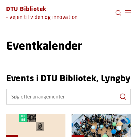
GÅ TIL PRIMÆRT INDHOLD (TRYK ENTER).
DTU Bibliotek
- vejen til viden og innovation
Eventkalender
Events i DTU Bibliotek, Lyngby
Søg ef