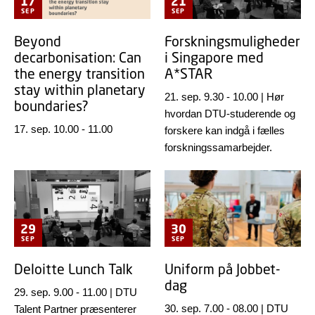
17
21
SEP
SEP
Beyond
Forskningsmuligheder
decarbonisation: Can
i Singapore med
the energy transition
A*STAR
stay within planetary
21. sep. 9.30
-
10.00
|
Hør
boundaries?
hvordan DTU-studerende og
17. sep. 10.00
-
11.00
forskere kan indgå i fælles
forskningssamarbejder.
29
30
SEP
SEP
Deloitte Lunch Talk
Uniform på Jobbet-
dag
29. sep. 9.00
-
11.00
|
DTU
30. sep. 7.00
-
08.00
|
DTU
Talent Partner præsenterer