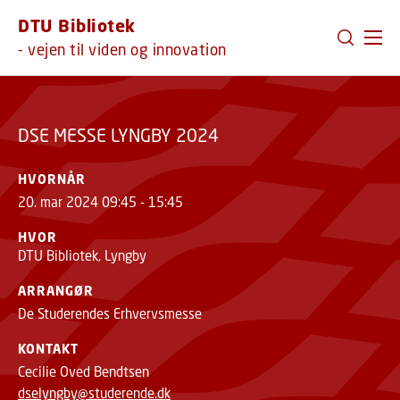
GÅ TIL PRIMÆRT INDHOLD (TRYK ENTER).
DTU Bibliotek
DSE MESSE LYNGBY 2024
- vejen til viden og innovation
DSE MESSE LYNGBY 2024
HVORNÅR
20. mar 2024 09:45 - 15:45
HVOR
DTU Bibliotek, Lyngby
ARRANGØR
De Studerendes Erhvervsmesse
KONTAKT
Cecilie Oved Bendtsen
dselyngby@studerende.dk