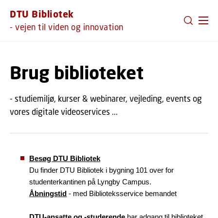
GÅ TIL PRIMÆRT INDHOLD (TRYK ENTER).
DTU Bibliotek
- vejen til viden og innovation
Brug biblioteket
- studiemiljø, kurser & webinarer, vejleding, events og
vores digitale videoservices ...
Besøg DTU Bibliotek
Du finder DTU Bibliotek i bygning 101 over for
studenterkantinen på Lyngby Campus.
Åbningstid
- med Biblioteksservice bemandet
DTU-ansatte og -studerende
har adgang til biblioteket