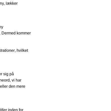
 ny, lækker
ny
ne. Dermed kommer
strationer
, hvilket
er sig på
eord, vi har
 eller den mere
tler inden for