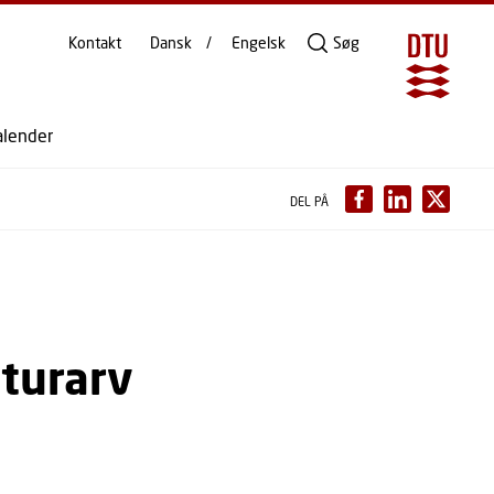
Kontakt
Dansk
Engelsk
Søg
alender
DEL PÅ
lturarv