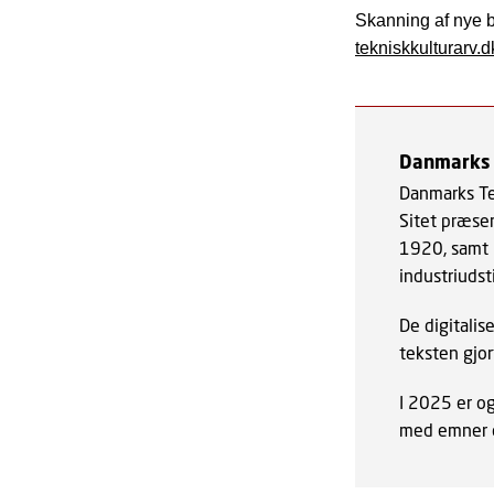
Skanning af nye bø
tekniskkulturarv.d
Danmarks T
Danmarks Tek
Sitet præsen
1920, samt h
industriudst
De digitali
teksten gjor
I 2025 er og
med emner o