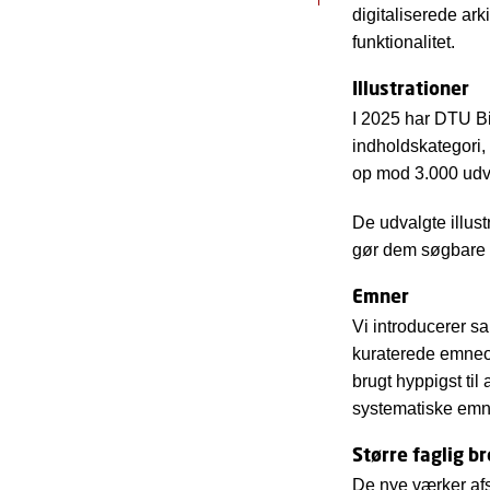
digitaliserede ark
funktionalitet.
Illustrationer
I 2025 har DTU Bib
indholdskategori
op mod 3.000 udval
De udvalgte illus
gør dem søgbare o
Emner
Vi introducerer sa
kuraterede emneo
brugt hyppigst til
systematiske em
Større faglig b
De nye værker afs