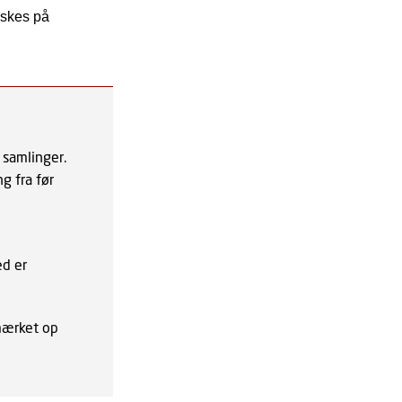
rskes på
 samlinger.
g fra før
ed er
 mærket op