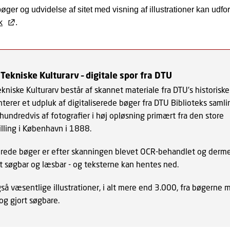
ger og udvidelse af sitet med visning af illustrationer kan udfo
k
.
ekniske Kulturarv – digitale spor fra DTU
niske Kulturarv består af skannet materiale fra DTU's historiske
terer et udpluk af digitaliserede bøger fra DTU Biblioteks samlin
undredvis af fotografier i høj opløsning primært fra den store
illing i København i 1888.
serede bøger er efter skanningen blevet OCR-behandlet og derm
t søgbar og læsbar - og teksterne kan hentes ned.
så væsentlige illustrationer, i alt mere end 3.000, fra bøgerne
g gjort søgbare.