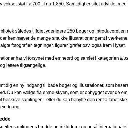
iv vokset støt fra 700 til nu 1.850. Samtidigt er sitet udviklet med
liotek således tilføjet yderligere 250 bøger og introduceret en 
, der fremhæver de mange smukke illustrationer gemt i værker
gte fotografier, tegninger, figurer, grafer osv. også frem i lyset.
trationer har vi forsynet med emneord og samlet i kategorien
Illu
g lettere tilgængelige.
mtidig en ny indgang til både bøger og illustrationer, som baser
rd. Du kan vælge fra emne-skyen, som er opbygget over de emn
 at beskrive samlingen - eller du kan benytte den rent alfabetiske
neindgang.
redde
pejler samlingens bredde og inkluderer nu også internationale ti