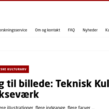
GÅ TIL PRIMÆRT INDHOLD (TRYK ENTER).
orskningsservice
Om og kontakt
FAQ
Nyheder
K
ISKE KULTURARV
g til billede: Teknisk Ku
okseværk
lere illustrationer, flere indgange, flere farver ...