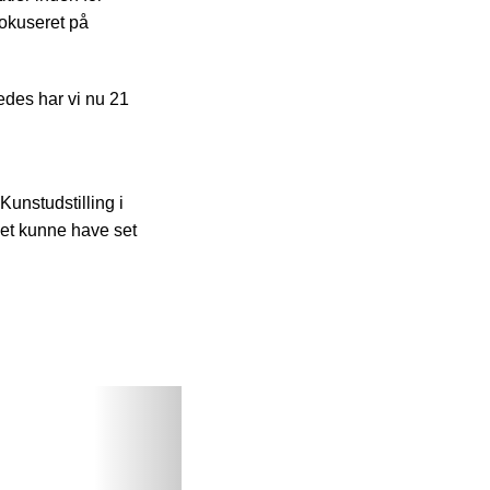
 fokuseret på
edes har vi nu 21
unstudstilling i
det kunne have set