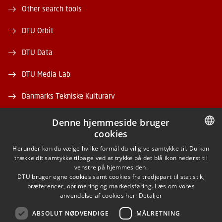
Other search tools
DTU Orbit
DTU Data
DTU Media Lab
Danmarks Tekniske Kulturarv
Denne hjemmeside bruger
cookies
DANISH
Herunder kan du vælge hvilke formål du vil give samtykke til. Du kan
trække dit samtykke tilbage ved at trykke på det blå ikon nederst til
FACEBOOK
DANISH
venstre på hjemmesiden.
DTU bruger egne cookies samt cookies fra tredjepart til statistik,
ENGLISH
præferencer, optimering og markedsføring. Læs om vores
INSTAGRAM
anvendelse af cookies her:
Detaljer
ABSOLUT NØDVENDIGE
MÅLRETNING
LINKEDIN