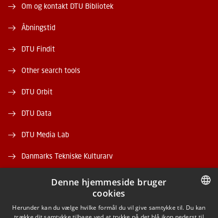
Om og kontakt DTU Bibliotek
Åbningstid
DTU Findit
Other search tools
DTU Orbit
DTU Data
DTU Media Lab
Danmarks Tekniske Kulturarv
Denne hjemmeside bruger
cookies
DANISH
Herunder kan du vælge hvilke formål du vil give samtykke til. Du kan
trække dit samtykke tilbage ved at trykke på det blå ikon nederst til