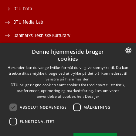
DTU Data
DTU Media Lab
Danmarks Tekniske Kulturarv
Denne hjemmeside bruger
cookies
DANISH
Herunder kan du vælge hvilke formål du vil give samtykke til. Du kan
trække dit samtykke tilbage ved at trykke på det blå ikon nederst til
FACEBOOK
DANISH
venstre på hjemmesiden.
DTU bruger egne cookies samt cookies fra tredjepart til statistik,
ENGLISH
præferencer, optimering og markedsføring. Læs om vores
INSTAGRAM
anvendelse af cookies her:
Detaljer
ABSOLUT NØDVENDIGE
MÅLRETNING
LINKEDIN
FUNKTIONALITET
Brug af personoplysninger